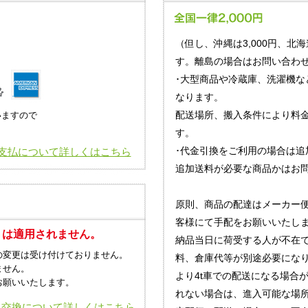
（但し、沖縄は3,000円、北海
す。離島の場合はお問い合わせ
･大型商品や冷蔵庫、洗濯機な
なります。
配送場所、搬入条件により料
いますので
す。
･代金引換をご利用の場合は追
支払について詳しくはこちら
追加送料が必要な商品かはお
原則、商品の配達はメーカー
客様にて手配をお願いいたし
」は適用されません。
納品当日に荷受する人が不在
の変更は受け付けておりません。
料、倉庫代等が別途必要にな
ません。
より4t車での配送になる場合
お願いいたします。
れない場合は、進入可能な場
・交換について詳しくはこちら