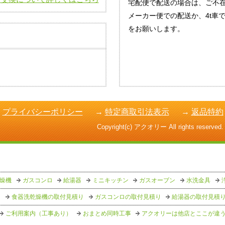
宅配便で配送の場合は、ご不
メーカー便での配送か、4t車
をお願いします。
→
プライバシーポリシー
→
特定商取引法表示
→
返品特約
Copyright(c) アクオリー All rights reserved.
燥機
ガスコンロ
給湯器
ミニキッチン
ガスオーブン
水洗金具
り
食器洗乾燥機の取付見積り
ガスコンロの取付見積り
給湯器の取付見積
ご利用案内（工事あり）
おまとめ同時工事
アクオリーは他店とここが違