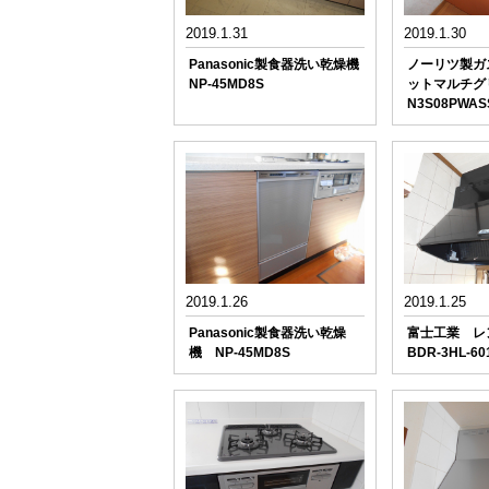
2019.1.31
2019.1.30
Panasonic製食器洗い乾燥機
ノーリツ製ガ
NP-45MD8S
ットマルチグ
N3S08PWA
2019.1.26
2019.1.25
Panasonic製食器洗い乾燥
富士工業 
機 NP-45MD8S
BDR-3HL-60