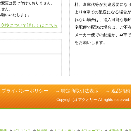
の変更は受け付けておりません。
料、倉庫代等が別途必要にな
ません。
より4t車での配送になる場合
お願いいたします。
れない場合は、進入可能な場
・交換について詳しくはこちら
宅配便で配送の場合は、ご不
メーカー便での配送か、4t車
をお願いします。
→
プライバシーポリシー
→
特定商取引法表示
→
返品特約
Copyright(c) アクオリー All rights reserved.
燥機
ガスコンロ
給湯器
ミニキッチン
ガスオーブン
水洗金具