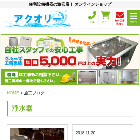
住宅設備機器の激安店！ オンラインショップ
無料工事
MENU
TEL
カート
見積り
HOME
> 施工ブログ
浄水器
2018.11.20