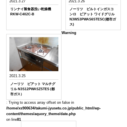
2021.3.27
2021.3.26
リンナイ製食器洗い乾燥機
ノーリツ ビルトインガスコ
RKW-C402C-B
ンロ ピアット ワイドグリル
N3WS3PWAS6STESC(都市ガ
ス)
Warning
2021.3.25
ノーリツ ピアット マルチグ
リル N3S12PWASZSTES (都
市ガス）
: Trying to access array offset on false in
/home/xs900634/takumi-jyusetu.co.jp/public_html/wp-
content/themes/aquory_theme/date.php
on line
81