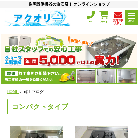
住宅設備機器の激安店！ オンラインショップ
無料工事
MENU
TEL
カート
見積り
HOME
> 施工ブログ
コンパクトタイプ