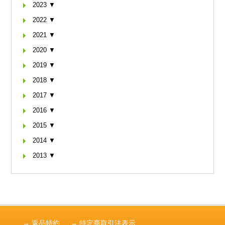
2023 ▼
2022 ▼
2021 ▼
2020 ▼
2019 ▼
2018 ▼
2017 ▼
2016 ▼
2015 ▼
2014 ▼
2013 ▼
→
返品特約
→
特定商取引法表示