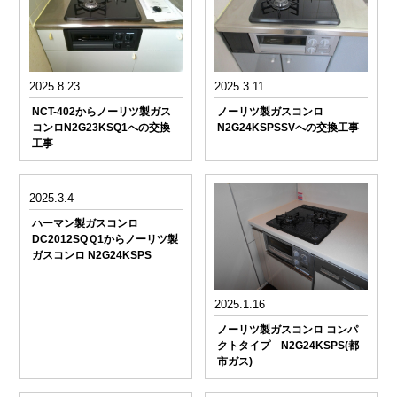
2025.8.23
2025.3.11
NCT-402からノーリツ製ガス
ノーリツ製ガスコンロ
コンロN2G23KSQ1への交換
N2G24KSPSSVへの交換工事
工事
2025.3.4
ハーマン製ガスコンロ
DC2012SQＱ1からノーリツ製
ガスコンロ N2G24KSPS
2025.1.16
ノーリツ製ガスコンロ コンパ
クトタイプ N2G24KSPS(都
市ガス)