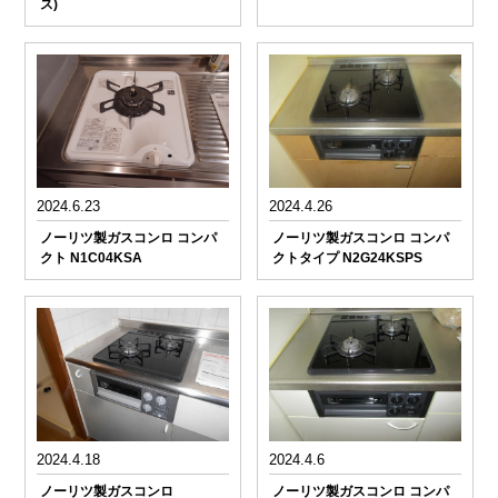
ス)
2024.6.23
2024.4.26
ノーリツ製ガスコンロ コンパ
ノーリツ製ガスコンロ コンパ
クト N1C04KSA
クトタイプ N2G24KSPS
2024.4.18
2024.4.6
ノーリツ製ガスコンロ
ノーリツ製ガスコンロ コンパ