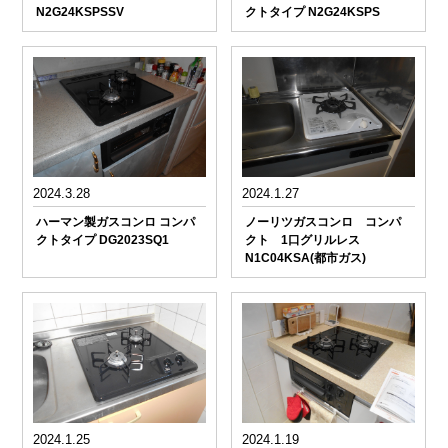
N2G24KSPSSV
クトタイプ N2G24KSPS
2024.3.28
2024.1.27
ハーマン製ガスコンロ コンパ
ノーリツガスコンロ コンパ
クトタイプ DG2023SQ1
クト 1口グリルレス
N1C04KSA(都市ガス)
2024.1.25
2024.1.19