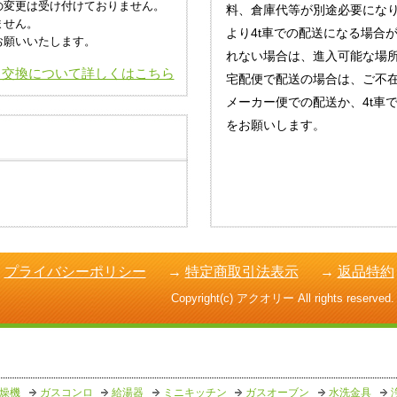
の変更は受け付けておりません。
料、倉庫代等が別途必要にな
ません。
より4t車での配送になる場合
お願いいたします。
れない場合は、進入可能な場
・交換について詳しくはこちら
宅配便で配送の場合は、ご不
メーカー便での配送か、4t車
をお願いします。
→
プライバシーポリシー
→
特定商取引法表示
→
返品特約
Copyright(c) アクオリー All rights reserved.
燥機
ガスコンロ
給湯器
ミニキッチン
ガスオーブン
水洗金具