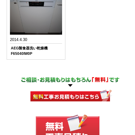
2014.4.30
AEG製食器洗い乾燥機
F65040IW0P