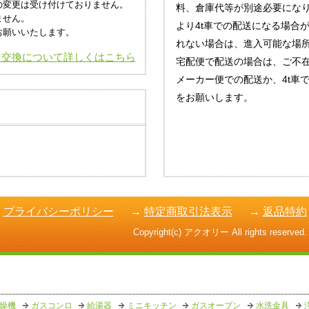
の変更は受け付けておりません。
料、倉庫代等が別途必要にな
ません。
より4t車での配送になる場合
お願いいたします。
れない場合は、進入可能な場
・交換について詳しくはこちら
宅配便で配送の場合は、ご不
メーカー便での配送か、4t車
をお願いします。
→
プライバシーポリシー
→
特定商取引法表示
→
返品特約
Copyright(c) アクオリー All rights reserved.
燥機
ガスコンロ
給湯器
ミニキッチン
ガスオーブン
水洗金具