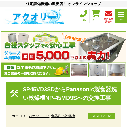
住宅設備機器の激安店！ オンラインショップ
無料工事
MENU
TEL
カート
見積り
SP45VD3SDからPanasonic製食器洗
い乾燥機NP-45MD9Sへの交換工事
カテゴリ：
パナソニック
,
食器洗い乾燥機
2026.04.02