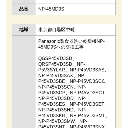
品番
NP-45MD9S
地域
東京都目黒区中町
Panasonic製食器洗い乾燥機NP-
45MD9Sへの交換工事
QGSP45VD3SD、
QRSP45VD3SD、NP-
P5V3SYLAR、NP-P45VD3SAS、
NP-P45VD3SAX、NP-
P45VD3SBE、NP-P45VD3SCC、
NP-P45VD3SCN、NP-
P45VD3SCP、NP-P45VD3SCT、
NP-P45VD3SDD、NP-
P45VD3SES、NP-P45VD3SET、
NP-P45VD3SHD、NP-
P45VD3SKH、NP-P45VD3SMT、
NP-P45VD3SMW、NP-
P45VD3SNT、NP-P45VD3SNX、