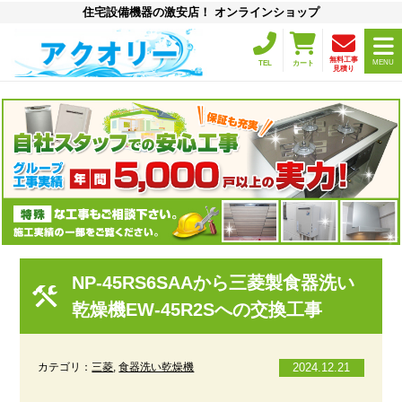
住宅設備機器の激安店！ オンラインショップ
無料工事
MENU
TEL
カート
見積り
NP-45RS6SAAから三菱製食器洗い
乾燥機EW-45R2Sへの交換工事
カテゴリ：
三菱
,
食器洗い乾燥機
2024.12.21