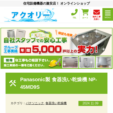
住宅設備機器の激安店！ オンラインショップ
無料工事
MENU
TEL
カート
見積り
Panasonic製 食器洗い乾燥機 NP-
45MD9S
カテゴリ：
パナソニック
,
食器洗い乾燥機
2024.11.09