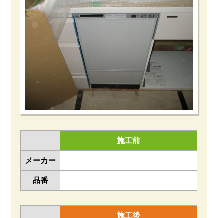
施工前
メーカー
品番
施工後