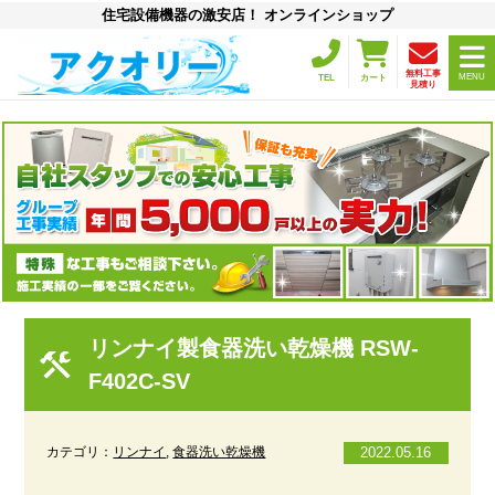
住宅設備機器の激安店！ オンラインショップ
無料工事
MENU
TEL
カート
見積り
リンナイ製食器洗い乾燥機 RSW-
F402C-SV
カテゴリ：
リンナイ
,
食器洗い乾燥機
2022.05.16