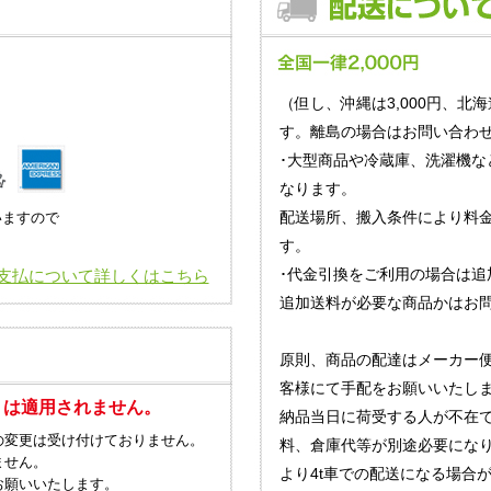
（但し、沖縄は3,000円、北海
す。離島の場合はお問い合わせ
･大型商品や冷蔵庫、洗濯機な
なります。
配送場所、搬入条件により料
いますので
す。
･代金引換をご利用の場合は追
支払について詳しくはこちら
追加送料が必要な商品かはお
原則、商品の配達はメーカー
客様にて手配をお願いいたし
」は適用されません。
納品当日に荷受する人が不在
の変更は受け付けておりません。
料、倉庫代等が別途必要にな
ません。
より4t車での配送になる場合
お願いいたします。