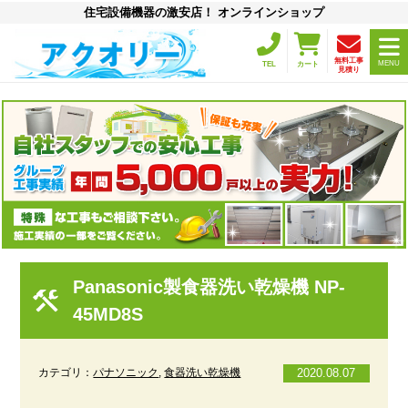
住宅設備機器の激安店！ オンラインショップ
無料工事
MENU
TEL
カート
見積り
Panasonic製食器洗い乾燥機 NP-
45MD8S
カテゴリ：
パナソニック
,
食器洗い乾燥機
2020.08.07