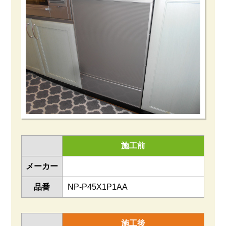
施工前
メーカー
品番
NP-P45X1P1AA
施工後